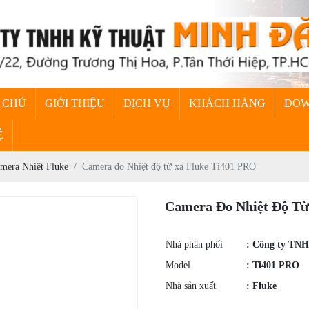
 CHỦ
GIỚI THIỆU
DỊCH VỤ
KHÁCH HÀNG
DO
Ệ
mera Nhiệt Fluke
Camera đo Nhiệt độ từ xa Fluke Ti401 PRO
Camera Đo Nhiệt Độ Từ
Nhà phân phối
: Công ty TN
Model
: Ti401 PRO
Nhà sản xuất
: Fluke