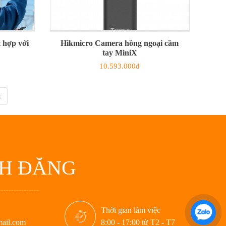
 hợp với
Hikmicro Camera hồng ngoại cầm
tay MiniX
10.593.000đ
t
NH ĐĂNG
Thời gian làm việc
ail.com
8:00 - 17:00 từ T2 - T7