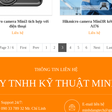
o camera Mini3 tích hợp với
Hikmicro camera Mini3R kết
điện thoại
AI76
Liên hệ
Liên hệ
Page 3 / 6
First
Prev
1
2
3
4
5
6
Next
Las
THÔNG TIN LIÊN HỆ
Y TNHH KỸ THUẬT MI
Support 24/7:
E-mail liên hệ
090 33 789 32 Mr. Chí Linh
minhdangtech@gm