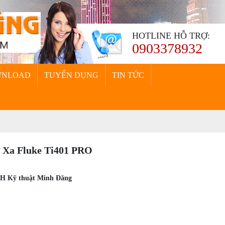
HOTLINE HỖ TRỢ:
0903378932
WNLOAD
TUYỂN DỤNG
TIN TỨC
 Xa Fluke Ti401 PRO
HH Kỹ thuật Minh Đăng