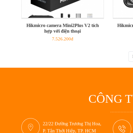
Hikmicro camera Mini2Plus V2 tích
Hikmicr
hợp với điện thoại
7.526.200đ
CÔNG T
22/22 Đường Trương Thị Hoa,
P. Tân Thới Hiệp, TP. HCM