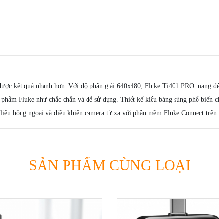
hu được kết quả nhanh hơn. Với độ phân giải 640x480, Fluke Ti401 PRO mang đế
 phẩm Fluke như chắc chắn và dễ sử dụng. Thiết kế kiểu báng súng phổ biến c
ữ liệu hồng ngoại và điều khiển camera từ xa với phần mềm Fluke Connect trên
SẢN PHẨM CÙNG LOẠI