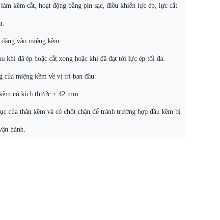
làm kềm cắt, hoạt động bằng pin sạc, điều khiển lực ép, lực cắt
u.
dễ dàng vào miệng kềm.
u khi đã ép hoặc cắt xong hoặc khi đã đạt tới lực ép tối đa.
g của miệng kềm về vị trí ban đầu.
kềm có kích thước ≤ 42 mm.
ục của thân kềm và có chốt chặn để tránh trường hợp đầu kềm bị
 vận hành.