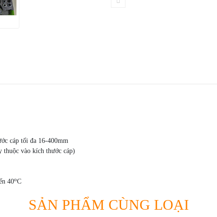
ước cáp tối đa 16-400mm
y thuộc vào kích thước cáp)
o
ến 40
C
SẢN PHẨM CÙNG LOẠI