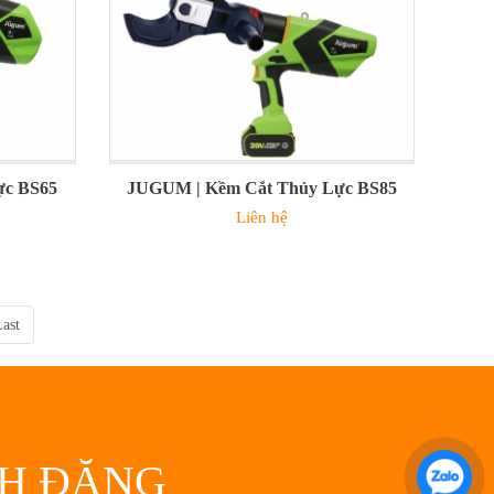
ực BS65
JUGUM | Kềm Cắt Thủy Lực BS85
Liên hệ
ast
NH ĐĂNG