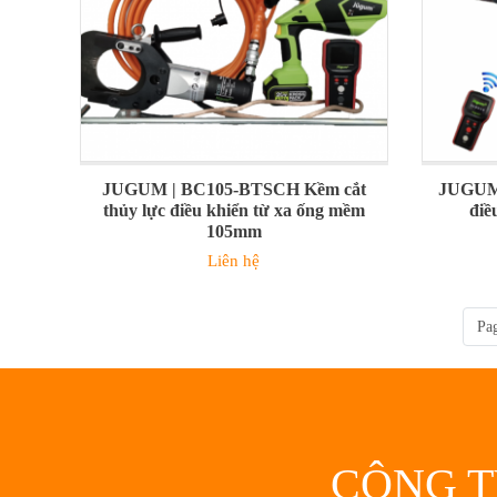
JUGUM | BC105-BTSCH Kềm cắt
JUGUM 
thủy lực điều khiển từ xa ống mềm
điề
105mm
Liên hệ
Pag
CÔNG T