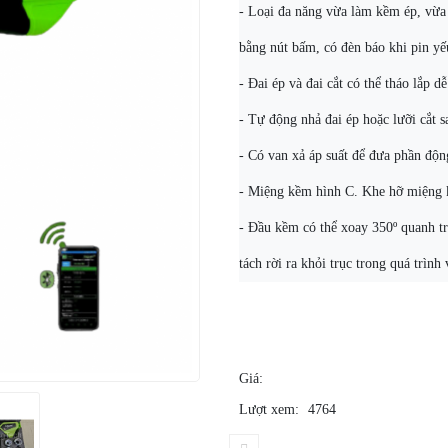
- Loại đa năng vừa làm kềm ép, vừa 
bằng nút bấm, có đèn báo khi pin yế
- Đai ép và đai cắt có thể tháo lắp 
- Tự động nhả đai ép hoặc lưỡi cắt sa
- Có van xả áp suất để đưa phần độn
- Miệng kềm hình C. Khe hỡ miệng 
- Đầu kềm có thể xoay 350º quanh tr
tách rời ra khỏi trục trong quá trình
Giá:
Lượt xem:
4764