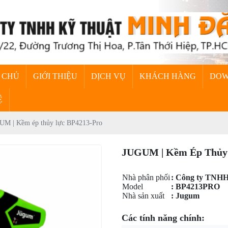
 CHỦ
GIỚI THIỆU
DỊCH VỤ
KHÁCH HÀNG
DO
Ệ
UM | Kềm ép thủy lực BP4213-Pro
JUGUM | Kềm Ép Thủy 
Nhà phân phối
: Công ty TNHH
Model
: BP4213PRO
Nhà sản xuất
: Jugum
Các tính năng chính: