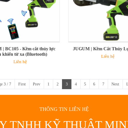
| BC105 - Kềm cắt thủy lực
JUGUM | Kềm Cắt Thủy L
u khiển từ xa (Bluetooth)
Liên hệ
Liên hệ
e 3 / 7
First
Prev
1
2
3
4
5
6
7
Next
L
THÔNG TIN LIÊN HỆ
Y TNHH KỸ THUẬT MI