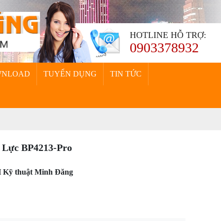
HOTLINE HỖ TRỢ:
0903378932
WNLOAD
TUYỂN DỤNG
TIN TỨC
Lực BP4213-Pro
 Kỹ thuật Minh Đăng