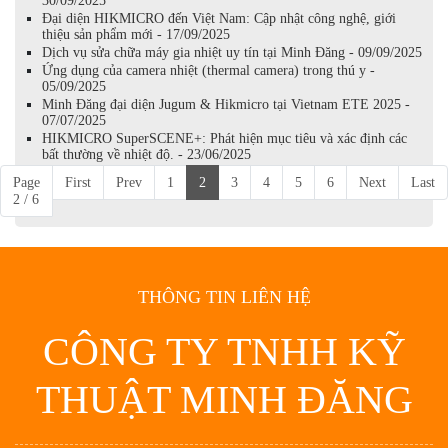
30/09/2025
Đại diện HIKMICRO đến Việt Nam: Cập nhật công nghệ, giới
thiệu sản phẩm mới - 17/09/2025
Dịch vụ sửa chữa máy gia nhiệt uy tín tại Minh Đăng - 09/09/2025
Ứng dụng của camera nhiệt (thermal camera) trong thú y -
05/09/2025
Minh Đăng đại diện Jugum & Hikmicro tại Vietnam ETE 2025 -
07/07/2025
HIKMICRO SuperSCENE+: Phát hiện mục tiêu và xác định các
bất thường về nhiệt độ. - 23/06/2025
Page
First
Prev
1
2
3
4
5
6
Next
Last
2 / 6
THÔNG TIN LIÊN HỆ
CÔNG TY TNHH KỸ
THUẬT MINH ĐĂNG