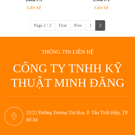
Liên hệ
Liên hệ
Page 2 / 2
First
Prev
1
2
THÔNG TIN LIÊN HỆ
CÔNG TY TNHH KỸ
THUẬT MINH ĐĂNG
22/22 Đường Trương Thị Hoa, P. Tân Thới Hiệp, TP.
HCM