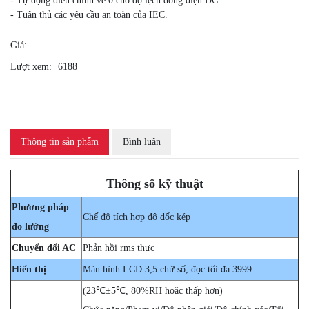
- Tự động điều chỉnh về 0 cho độ lệch dòng điện DC.
- Tuân thủ các yêu cầu an toàn của IEC.
Giá:
Lượt xem:
6188
Thông tin sản phẩm
Bình luận
Thông số kỹ thuật
Phương pháp
Chế độ tích hợp độ dốc kép
đo lường
Chuyển đổi AC
Phản hồi rms thực
Hiển thị
Màn hình LCD 3,5 chữ số, đọc tối đa 3999
(23℃±5℃, 80%RH hoặc thấp hơn)