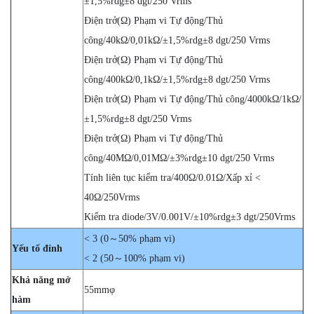
±1,5%rdg±8 dgt/250 Vrms
Điện trở(Ω) Phạm vi Tự động/Thủ
công/40kΩ/0,01kΩ/±1,5%rdg±8 dgt/250 Vrms
Điện trở(Ω) Phạm vi Tự động/Thủ
công/400kΩ/0,1kΩ/±1,5%rdg±8 dgt/250 Vrms
Điện trở(Ω) Phạm vi Tự động/Thủ công/4000kΩ/1kΩ/
±1,5%rdg±8 dgt/250 Vrms
Điện trở(Ω) Phạm vi Tự động/Thủ
công/40MΩ/0,01MΩ/±3%rdg±10 dgt/250 Vrms
Tính liên tục kiểm tra/400Ω/0.01Ω/Xấp xỉ <
40Ω/250Vrms
Kiểm tra diode/3V/0.001V/±10%rdg±3 dgt/250Vrms
< 3 (0～50% phạm vi)
Yếu tố đỉnh
< 2 (50～100% phạm vi)
Khả năng mở
55mmφ
hàm