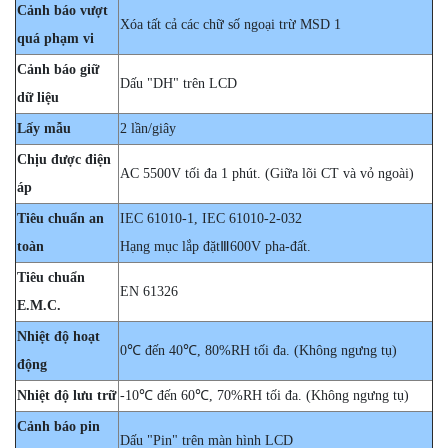
Cảnh báo vượt
Xóa tất cả các chữ số ngoại trừ MSD 1
quá phạm vi
Cảnh báo giữ
Dấu "DH" trên LCD
dữ liệu
Lấy mẫu
2 lần/giây
Chịu được điện
AC 5500V tối đa 1 phút. (Giữa lõi CT và vỏ ngoài)
áp
Tiêu chuẩn an
IEC 61010-1, IEC 61010-2-032
toàn
Hạng mục lắp đặtⅢ600V pha-đất.
Tiêu chuẩn
EN 61326
E.M.C.
Nhiệt độ hoạt
0℃ đến 40℃, 80%RH tối đa. (Không ngưng tụ)
động
Nhiệt độ lưu trữ
-10℃ đến 60℃, 70%RH tối đa. (Không ngưng tụ)
Cảnh báo pin
Dấu "Pin" trên màn hình LCD