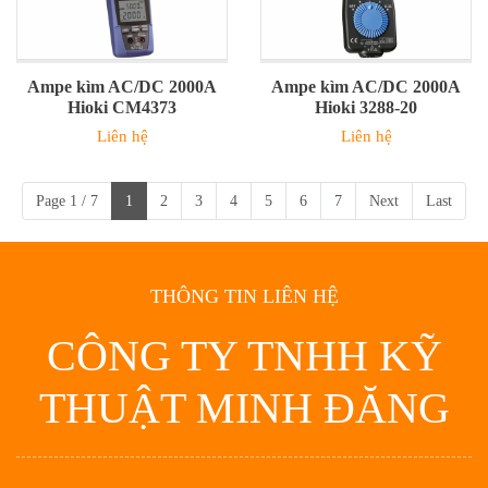
Ampe kìm AC/DC 2000A
Ampe kìm AC/DC 2000A
Hioki CM4373
Hioki 3288-20
Liên hệ
Liên hệ
Page 1 / 7
1
2
3
4
5
6
7
Next
Last
THÔNG TIN LIÊN HỆ
CÔNG TY TNHH KỸ
THUẬT MINH ĐĂNG