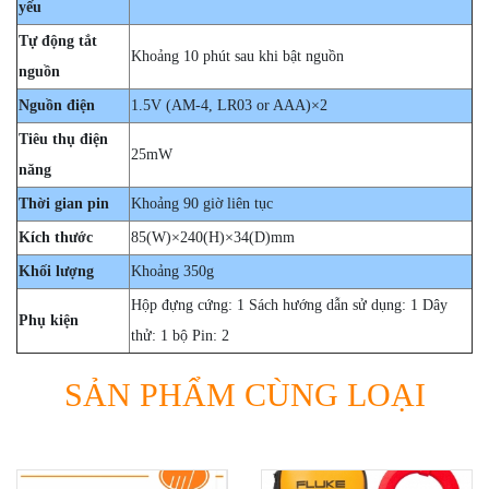
yếu
Tự động tắt
Khoảng 10 phút sau khi bật nguồn
nguồn
Nguồn điện
1.5V (AM-4, LR03 or AAA)×2
Tiêu thụ điện
25mW
năng
Thời gian pin
Khoảng 90 giờ liên tục
Kích thước
85(W)×240(H)×34(D)mm
Khối lượng
Khoảng 350g
Hộp đựng cứng: 1 Sách hướng dẫn sử dụng: 1 Dây
Phụ kiện
thử: 1 bộ Pin: 2
SẢN PHẨM CÙNG LOẠI