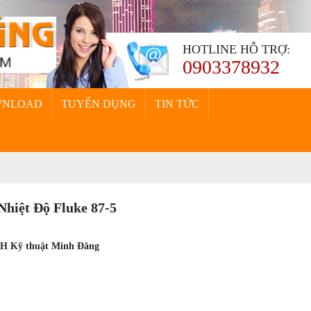
HOTLINE HỖ TRỢ:
0903378932
WNLOAD
TUYỂN DỤNG
TIN TỨC
hiệt Độ Fluke 87-5
HH Kỹ thuật Minh Đăng