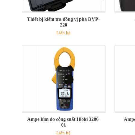
Thiết bị kiểm tra đồng vị pha DVP-
220
Liên hệ
Ampe kìm đo công suất Hioki 3286-
Ampe
01
Liên hệ