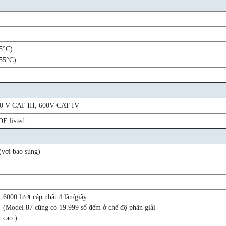
5°C)
55°C)
0 V CAT III, 600V CAT IV
E listed
với bao súng)
6000 lượt cập nhật 4 lần/giây.
(Model 87 cũng có 19.999 số đếm ở chế độ phân giải
cao.)