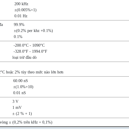
200 kHz
±(0.005%+1)
0.01 Hz
đa
99.9%
±(0.2% per khz +0.1%)
0.1%
-200.0°C - 1090°C
-328.0°F - 1994.0°F
loại trừ đầu dò
,2°C hoặc 2% tùy theo mức nào lớn hơn
60.00 nS
±(1.0%+10)
0.01 nS
3 V
1 mV
± (2 % + 1)
vòng ± (0,2% trên kHz + 0,1%)