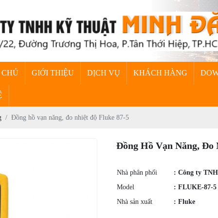
 CHỦ
GIỚI THIỆU
DỊCH VỤ
KHÁCH HÀNG
DO
Ệ
g
Đồng hồ vạn năng, đo nhiệt độ Fluke 87-5
Đồng Hồ Vạn Năng, Đo N
Nhà phân phối
: Công ty TN
Model
: FLUKE-87-5
Nhà sản xuất
: Fluke