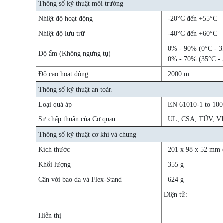
Thông số kỹ thuật môi trường
Nhiệt độ hoạt động
-20°C đến +55°C
Nhiệt độ lưu trữ
-40°C đến +60°C
0% - 90% (0°C - 3
Độ ẩm (Không ngưng tụ)
0% - 70% (35°C - 
Độ cao hoạt động
2000 m
Thông số kỹ thuật an toàn
Loại quá áp
EN 61010-1 to 100
Sự chấp thuận của Cơ quan
UL, CSA, TÜV, VD
Thông số kỹ thuật cơ khí và chung
Kích thước
201 x 98 x 52 mm (
Khối lượng
355 g
Cân với bao da và Flex-Stand
624 g
Điện tử:
Hiển thị