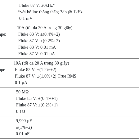
Fluke 87 V: 20kHz*
*với bộ lọc thông thấp; 3db @ 1kHz
0.1 mV
10A (tối đa 20 A trong 30 giây)
mpe:
Fluke 83 V: ±(0.4%+2)
Fluke 87 V: ±(0.2%+2)
Fluke 83 V: 0.01 mA
Fluke 87 V: 0.01 µA
10A (tối đa 20 A trong 30 giây)
mpe:
Fluke 83 V: ±(1.2%+2)
Fluke 87 V: ±(1.0%+2) True RMS
0.1 µA
50 MΩ
Fluke 83 V: ±(0.4%+1)
Fluke 87 V: ±(0.2%+1)
0.1Ω
9,999 µF
±(1%+2)
0.01 nF