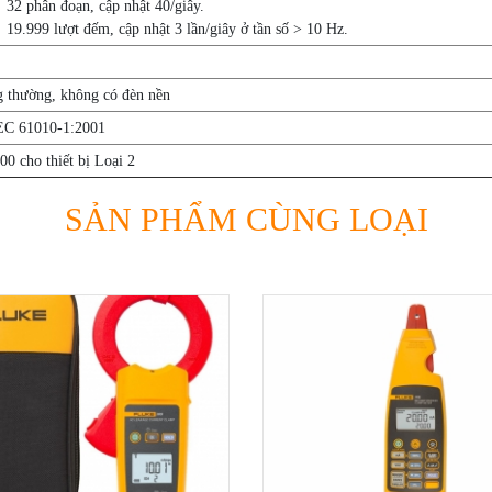
32 phân đoạn, cập nhật 40/giây.
19.999 lượt đếm, cập nhật 3 lần/giây ở tần số > 10 Hz.
g thường, không có đèn nền
IEC 61010-1:2001
 cho thiết bị Loại 2
SẢN PHẨM CÙNG LOẠI