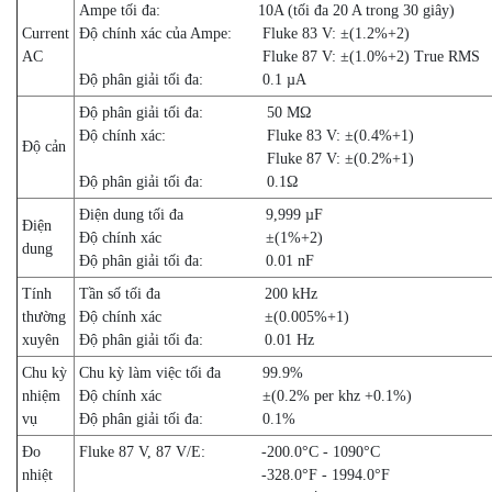
Ampe tối đa:
10A (tối đa 20 A trong 30 giây)
Current
Độ chính xác của Ampe:
Fluke 83 V: ±(1.2%+2)
AC
Fluke 87 V: ±(1.0%+2) True RMS
Độ phân giải tối đa:
0.1 µA
Độ phân giải tối đa:
50 MΩ
Độ chính xác:
Fluke 83 V: ±(0.4%+1)
Độ cản
Fluke 87 V: ±(0.2%+1)
Độ phân giải tối đa:
0.1Ω
Điện dung tối đa
9,999 µF
Điện
Độ chính xác
±(1%+2)
dung
Độ phân giải tối đa:
0.01 nF
Tính
Tần số tối đa
200 kHz
thường
Độ chính xác
±(0.005%+1)
xuyên
Độ phân giải tối đa:
0.01 Hz
Chu kỳ
Chu kỳ làm việc tối đa
99.9%
nhiệm
Độ chính xác
±(0.2% per khz +0.1%)
vụ
Độ phân giải tối đa:
0.1%
Đo
Fluke 87 V, 87 V/E:
-200.0°C - 1090°C
nhiệt
-328.0°F - 1994.0°F