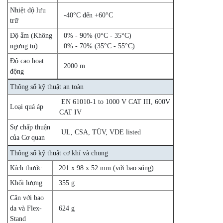
Nhiệt độ lưu
-40°C đến +60°C
trữ
Độ ẩm (Không
0% - 90% (0°C - 35°C)
ngưng tụ)
0% - 70% (35°C - 55°C)
Độ cao hoạt
2000 m
động
Thông số kỹ thuật an toàn
EN 61010-1 to 1000 V CAT III, 600V
Loại quá áp
CAT IV
Sự chấp thuận
UL, CSA, TÜV, VDE listed
của Cơ quan
Thông số kỹ thuật cơ khí và chung
Kích thước
201 x 98 x 52 mm (với bao súng)
Khối lượng
355 g
Cân với bao
da và Flex-
624 g
Stand