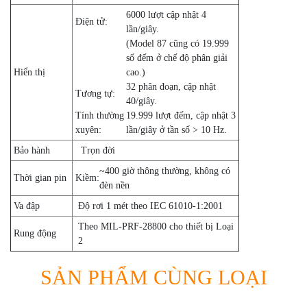
6000 lượt cập nhật 4
Điện tử:
lần/giây.
(Model 87 cũng có 19.999
số đếm ở chế độ phân giải
Hiển thị
cao.)
32 phân đoạn, cập nhật
Tương tự:
40/giây.
Tính thường
19.999 lượt đếm, cập nhật 3
xuyên:
lần/giây ở tần số > 10 Hz.
Bảo hành
Trọn đời
~400 giờ thông thường, không có
Thời gian pin
Kiềm:
đèn nền
Va đập
Độ rơi 1 mét theo IEC 61010-1:2001
Theo MIL-PRF-28800 cho thiết bị Loại
Rung động
2
SẢN PHẨM CÙNG LOẠI