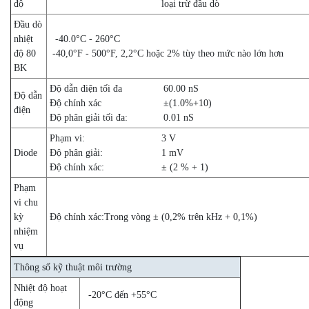
độ
loại trừ đầu dò
Đầu dò
nhiệt
-40.0°C - 260°C
độ 80
-40,0°F - 500°F, 2,2°C hoặc 2% tùy theo mức nào lớn hơn
BK
Độ dẫn điện tối đa
60.00 nS
Độ dẫn
Độ chính xác
±(1.0%+10)
điện
Độ phân giải tối đa:
0.01 nS
Phạm vi:
3 V
Diode
Độ phân giải:
1 mV
Độ chính xác:
± (2 % + 1)
Phạm
vi chu
kỳ
Độ chính xác:
Trong vòng ± (0,2% trên kHz + 0,1%)
nhiệm
vụ
Thông số kỹ thuật môi trường
Nhiệt độ hoạt
-20°C đến +55°C
động