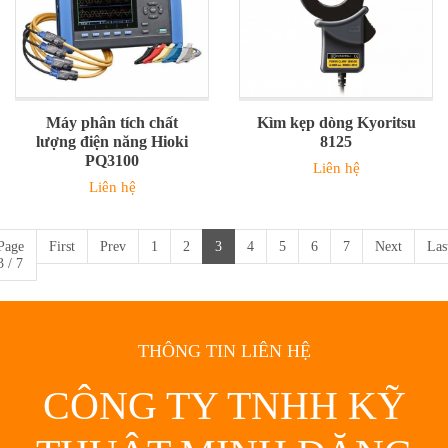
Máy phân tích chất
Kìm kẹp dòng Kyoritsu
lượng điện năng Hioki
8125
PQ3100
Liên hệ
Liên hệ
Page
First
Prev
1
2
3
4
5
6
7
Next
Las
3 / 7
THÔNG TIN LIÊN HỆ
CÔNG TY TNHH KỸ