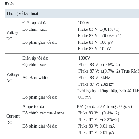
87-5
Thông số kỹ thuật
Điện áp tối đa:
1000V
Độ chính xác:
Fluke 83 V: ±(0.1%+1)
Voltage
Fluke 87 V: ±(0.05%+1)
DC
Độ phân giải tối đa:
Fluke 83 V: 100 µV
Fluke 87 V: 10 µV
Điện áp tối đa:
1000V
Độ chính xác:
Fluke 83 V: ±(0.5%+2)
Fluke 87 V: ±(0.7%+2) True RM
Voltage
AC Bandwidth
Fluke 83 V: 5kHz
AC
Fluke 87 V: 20kHz*
*với bộ lọc thông thấp; 3db @ 1k
Độ phân giải tối đa:
0.1 mV
Ampe tối đa:
10A (tối đa 20 A trong 30 giây)
Độ chính xác của Ampe:
Fluke 83 V: ±(0.4%+2)
Current
Fluke 87 V: ±(0.2%+2)
DC
Độ phân giải tối đa:
Fluke 83 V: 0.01 mA
Fluke 87 V: 0.01 µA